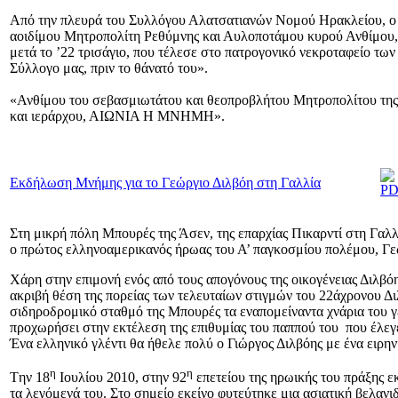
Από την πλευρά του Συλλόγου Αλατσατιανών Νομού Ηρακλείου, ο α
αοιδίμου Μητροπολίτη Ρεθύμνης και Αυλοποτάμου κυρού Ανθίμου, ε
μετά το ’22 τρισάγιο, που τέλεσε στο πατρογονικό νεκροταφείο των
Σύλλογο μας, πριν το θάνατό του».
«Ανθίμου του σεβασμιωτάτου και θεοπροβλήτου Μητροπολίτου της
και ιεράρχου, ΑΙΩΝΙΑ Η ΜΝΗΜΗ».
Εκδήλωση Μνήμης για το Γεώργιο Διλβόη στη Γαλλία
Στη μικρή πόλη Μπουρές της Άσεν, της επαρχίας Πικαρντί στη Γαλλί
ο πρώτος ελληνοαμερικανός ήρωας του Α’ παγκοσμίου πολέμου, Γε
Χάρη στην επιμονή ενός από τους απογόνους της οικογένειας Διλβό
ακριβή θέση της πορείας των τελευταίων στιγμών του 22άχρονου Δι
σιδηροδρομικό σταθμό της Μπουρές τα εναπομείναντα χνάρια του γ
προχωρήσει στην εκτέλεση της επιθυμίας του παππού του που έλεγε 
Ένα ελληνικό γλέντι θα ήθελε πολύ ο Γιώργος Διλβόης με ένα ειρη
η
η
Tην 18
Ιουλίου 2010, στην 92
επετείου της ηρωικής του πράξης 
τα λεγόμενά του. Στο σημείο εκείνο φυτεύτηκε μια ασιατική βελαν