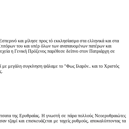
Εσπερινό και μίλησε προς τό εκκλησίασμα στα ελληνικά και στα
Κτιτόρων του και υπέρ όλων των αναπαυομένων πατέρων και
υνεχεία η Γενική Πρόξενος παρέθεσε δείπνο στον Πατριάρχη σε
 με μεγάλη συγκίνηση ψάλαμε το "Φως Ιλαρόν.. και το Χριστός
ς.
λάτσατα της Ερυθραίας. Η γνωστή σε πάρα πολλούς Νεοερυθραιώτες
αν τζαμί και επισκευάζεται με ταχείς ρυθμούς, αποκαλύπτοντας τα