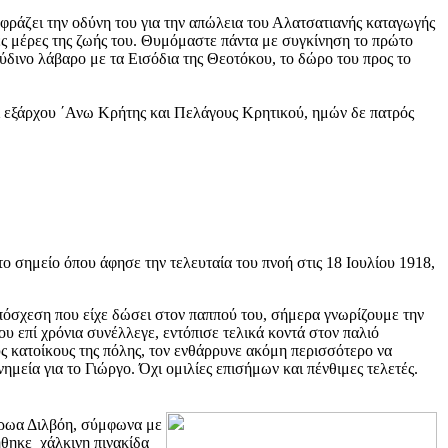
ράζει την οδύνη του για την απώλεια του Αλατσατιανής καταγωγής
ές μέρες της ζωής του. Θυμόμαστε πάντα με συγκίνηση το πρώτο
ούδινο λάβαρο με τα Εισόδια της Θεοτόκου, το δώρο του προς το
 εξάρχου ΄Ανω Κρήτης και Πελάγους Κρητικού, ημών δε πατρός
το σημείο όπου άφησε την τελευταία του πνοή στις 18 Ιουλίου 1918,
υπόσχεση που είχε δώσει στον παππού του, σήμερα γνωρίζουμε την
υ επί χρόνια συνέλλεγε, εντόπισε τελικά κοντά στον παλιό
ς κατοίκους της πόλης, τον ενθάρρυνε ακόμη περισσότερο να
μεία για το Γιώργο. Όχι ομιλίες επισήμων και πένθιμες τελετές.
 ήρωα Διλβόη, σύμφωνα με
ήθηκε χάλκινη πινακίδα