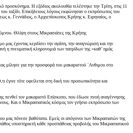
ό προσκύνημα. H εξόδιος ακολουθία τελέστηκε την Τρίτη, στις 11
ο του ταξίδι. Επικήδειους λόγους εκφώνησαν ο εκπρόσωπος του
ς κ. Γεννάδιος, ο Αρχιεπίσκοπος Κρήτης κ. Ειρηναίος, ο
ύμνου. Θλίψη στους Μικρασιάτες της Κρήτης
ο μας έχοντας κερδίσει την αγάπη, την αναγνώριση και την
τανή η πνευματική κληρονομιά των πατρίδων της «καθ’ ημάς
μας μίλησε για την προσφορά του μακαριστού ΄Ανθιμου στο
τι έγινε τότε οφείλεται στη δική του προσωπικότητα και
ης πενθεί τον μακαριστό Επίσκοπο, που έδωσε πνοή αναγέννησης
ένους. Και ο Μικρασιατικός κόσμος τον γνήσιο εκπρόσωπο των
υ μας πόνεσε βαθύτατα. Εμείς οι απόγονοι των Μικρασιατών της
ε πάθος υποστηρικτή κάθε προσπάθειας προβολής του Μικρασιατικού