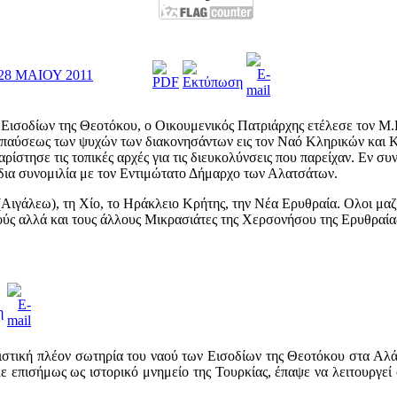
8 ΜΑΙΟΥ 2011
 Εισοδίων της Θεοτόκου, ο Οικουμενικός Πατριάρχης ετέλεσε τον Μ.
ναπαύσεως των ψυχών των διακονησάντων εις τον Ναό Κληρικών και 
ίστησε τις τοπικές αρχές για τις διευκολύνσεις που παρείχαν. Εν σ
ρδια συνομιλία με τον Εντιμώτατο Δήμαρχο των Αλατσάτων.
ιγάλεω), τη Χίο, το Ηράκλειο Κρήτης, την Νέα Ερυθραία. Ολοι μαζί
ούς αλλά και τους άλλους Μικρασιάτες της Χερσονήσου της Ερυθραία
ριστική πλέον σωτηρία του ναού των Εισοδίων της Θεοτόκου στα Α
πισήμως ως ιστορικό μνημείο της Τουρκίας, έπαψε να λειτουργεί σ