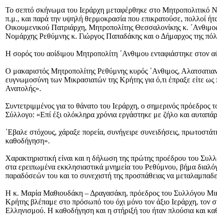
Το σεπτό σκήνωμα του Ιεράρχη μεταφέρθηκε στο Μητροπολιτικό Ναό
π.μ., και παρά την υψηλή θερμοκρασία που επικρατούσε, πολλοί ήτ
Οικουμενικού Πατριάρχη, Μητροπολίτης Θεσσαλονίκης κ. ΄Ανθιμος,
Νομάρχης Ρεθύμνης κ. Γιώργος Παπαδάκης και ο Δήμαρχος της πόλ
Η σορός του αοίδιμου Μητροπολίτη ΄Ανθιμου ενταφιάστηκε στον α
Ο μακαριστός Μητροπολίτης Ρεθύμνης κυρός ΄Ανθιμος, Αλατσατιανός
ευγνωμοσύνη των Μικρασιατών της Κρήτης για ό,τι έπραξε είτε ως 
Ανατολής».
Συντετριμμένος για το θάνατο του Ιεράρχη, ο σημερινός πρόεδρος
Σύλλογο: «Επί έξι ολόκληρα χρόνια εργάστηκε με ζήλο και αυταπάρ
΄Εβαλε στόχους, χάραξε πορεία, συνήγειρε συνειδήσεις, πρωτοστάτη
καθοδήγηση».
Χαρακτηριστική είναι και η δήλωση της πρώτης προέδρου του Συλ
στα ερειπωμένα εκκλησιαστικά μνημεία του Ρεθύμνου, βήμα διαλόγ
παραδόσεών του και το συνεχιστή της προσπάθειας να μεταλαμπαδε
Η κ. Μαρία Μαθιουδάκη – Δραγασάκη, πρόεδρος του Συλλόγου Μικρ
Κρήτης βλέπαμε στο πρόσωπό του όχι μόνο τον άξιο Ιεράρχη, τον 
Ελληνισμού. Η καθοδήγηση και η στήριξή του ήταν πλούσια και κα