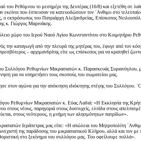
 του Ρεθύμνου το μεσημέρι της Δευτέρας (16/8) και εξετέθη σε λαϊκ
αν εκείνοι που έσπευσαν να κατευοδώσουν τον ΄Ανθιμο στο τελευταί
 ο εκπρόσωπος του Πατριάρχη Αλεξανδρείας, Επίσκοπος Νειλουπόλεω
ης κ. Γιώργος Μαρινάκης.
ύλειο χώρο του Ιερού Ναού Αγίου Κωνσταντίνου στο Κοιμητήριο Ρεθ
 την καταγωγή από την πλευρά της μητέρας του, έφυγε από τον κόσμ
πρεσβύτερος – αρχιμανδρίτης είτε ως επίσκοπος για να κρατηθεί ζων
 του Συλλόγου Ρεθυμνίων Μικρασιατών κ. Παρασκευάς Συριανόγλου, 
νηση για να υπηρετήσει τους σκοπούς του σωματείου μας.
σε στον αγώνα για την απόκτηση ιδιόκτητης στέγης του Συλλόγου. ΄Ο,
λόγου Ρεθυμνίων Μικρασιατών κ. Εύας Λαδιά: «Η Εκκλησία της Κρήτ
ου στους νέους, παρηγοριά στους δυστυχείς, ελπίδα στους απελπισμ
ύεται, στους νεότερους, η μνήμη των αλησμόνητων πατρίδων».
ασιατών Ιεράπετρας μας είπε: «Η απώλεια του Μητροπολίτη ΄Ανθιμο
συνεχιστή της παράδοσης του μικρασιατικού Κλήρου, αλλά και τον μ
θοριστική στο ξεκίνημα του συλλόγου μας. Του οφείλουμε πολλά».