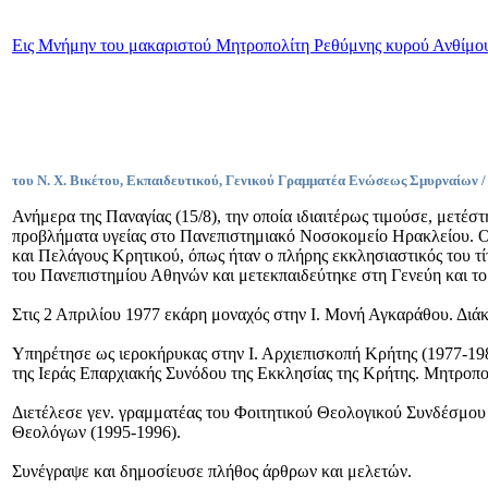
Εις Μνήμην του μακαριστού Μητροπολίτη Ρεθύμνης κυρού Ανθίμο
του Ν. Χ. Βικέτου, Εκπαιδευτικού, Γενικού Γραμματέα Ενώσεως Σμυρναίων
Ανήμερα της Παναγίας (15/8), την οποία ιδιαιτέρως τιμούσε, μετ
προβλήματα υγείας στο Πανεπιστημιακό Νοσοκομείο Ηρακλείου. Ο 
και Πελάγους Κρητικού, όπως ήταν ο πλήρης εκκλησιαστικός του τ
του Πανεπιστημίου Αθηνών και μετεκπαιδεύτηκε στη Γενεύη και το
Στις 2 Απριλίου 1977 εκάρη μοναχός στην Ι. Μονή Αγκαράθου. Διάκ
Υπηρέτησε ως ιεροκήρυκας στην Ι. Αρχιεπισκοπή Κρήτης (1977-19
της Ιεράς Επαρχιακής Συνόδου της Εκκλησίας της Κρήτης. Μητροπ
Διετέλεσε γεν. γραμματέας του Φοιτητικού Θεολογικού Συνδέσμου
Θεολόγων (1995-1996).
Συνέγραψε και δημοσίευσε πλήθος άρθρων και μελετών.