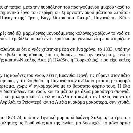
λευκή πέτρα, μετά την πυρπόληση του προηγούμενου μικρού ναού το
, σημαντικό έργο του περίφημου Σμυρνιοτηνιακού μάστορα Στράτου
 (Παναγία της Τήνου, Βαγγελίστρα του Τσεσμέ, Παναγιά της Κάτω
ιρές από έξι μαρμάρινες μονοκόμματες κολόνες χωρίζουν το ναό σε
ς ναό. Περιβάλλεται από ένα περίστωο με γυναικωνίτη που στηρίζουν
αθαίνουμε ότι ο ναός χτίστηκε μέσα σε ένα χρόνο, το 1833, υπό την
ν έβαλε τους κόπους και τις δαπάνες για την ανέγερση, ενώ ο
ής καπτάν-Νικολής Λιας (ή Ηλιάδης ή Τουρκολιάς), που είχε καλές
 Τις κολόνες του ναού, λέει η Ευανθία Τζανή, τις ηύρανε στον πάτο
παμπάκι, γιατί βοηθούσε η Παναγιά στην ανέλκυση και τη μεταφορά
όρτωμα, χωρίς ν’ αγκομαχούνε με το βαρύτατο φορτίο τους. Η ίδια
ν διαστάσεων του ναού, και τα μάτισε με άλλα μακρύτερα σκοινιά,
ς και μαλαματικά» έστειλαν οι Αλατσατιανοί στην Ιταλία, για να τα
Αγριλιά, το Ρεΐσντερέ και τα Λίτζια κι ακόμα μακρύτερα, σαν χτυπά,
ο το 1873-74, από τον Τηνιακό μαρμαρά Ιωάννη Χαλαπά, πατέρα του
κλησίες τις Ερυθραίας και της Ιωνίας, μα δυστυχώς το μόνο άρτια