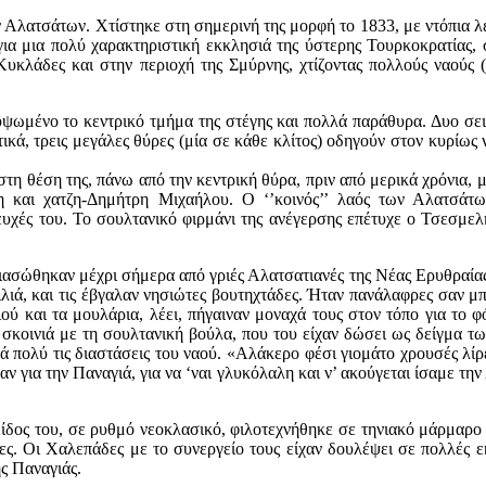
ων Αλατσάτων. Χτίστηκε στη σημερινή της μορφή το 1833, με ντόπια 
για μια πολύ χαρακτηριστική εκκλησιά της ύστερης Τουρκοκρατίας
Κυκλάδες και στην περιοχή της Σμύρνης, χτίζοντας πολλούς ναούς
υψωμένο το κεντρικό τμήμα της στέγης και πολλά παράθυρα. Δυο σε
υτικά, τρεις μεγάλες θύρες (μία σε κάθε κλίτος) οδηγούν στον κυρίω
η θέση της, πάνω από την κεντρική θύρα, πριν από μερικά χρόνια, μ
η και χατζη-Δημήτρη Μιχαήλου. Ο ‘’κοινός’’ λαός των Αλατσάτω
υχές του. Το σουλτανικό φιρμάνι της ανέγερσης επέτυχε ο Τσεσμελ
ιασώθηκαν μέχρι σήμερα από γριές Αλατσατιανές της Νέας Ερυθραίας.
λιά, και τις έβγαλαν νησιώτες βουτηχτάδες. Ήταν πανάλαφρες σαν μ
ού και τα μουλάρια, λέει, πήγαιναν μοναχά τους στον τόπο για το φ
κοινιά με τη σουλτανική βούλα, που του είχαν δώσει ως δείγμα τω
 πολύ τις διαστάσεις του ναού. «Αλάκερο φέσι γιομάτο χρουσές λίρε
για την Παναγιά, για να ‘ναι γλυκόλαλη και ν’ ακούγεται ίσαμε την 
είδος του, σε ρυθμό νεοκλασικό, φιλοτεχνήθηκε σε τηνιακό μάρμαρ
ς. Οι Χαλεπάδες με το συνεργείο τους είχαν δουλέψει σε πολλές εκ
ς Παναγιάς.