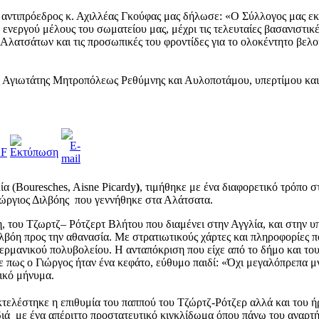
ντιπρόεδρος κ. Αχιλλέας Γκούφας μας δήλωσε: «Ο Σύλλογος μας εκφ
νεργού μέλους του σωματείου μας, μέχρι τις τελευταίες βασανιστικ
 Αλατσάτων και τις προσωπικές του φροντίδες για το ολοκέντητο βελ
 Αγιωτάτης Μητροπόλεως Ρεθύμνης και Αυλοποτάμου, υπερτίμου και
α (Bouresches, Aisne Picardy
)
, τιμήθηκε με ένα διαφορετικό τρόπο σ
ώργιος Διλβόης που γεννήθηκε στα Αλάτσατα.
η, του Τζωρτζ– Ρότζερτ Βλήτου που διαμένει στην Αγγλία, και στην 
λβόη προς την αθανασία. Με στρατιωτικούς χάρτες και πληροφορίες πο
ερμανικού πολυβολείου. Η ανταπόκριση που είχε από το δήμο και του
πως ο Γιώργος ήταν ένα κεφάτο, εύθυμο παιδί: «Όχι μεγαλόπρεπα μνη
νικό μήνυμα.
εκτελέστηκε η επιθυμία του παππού του Τζώρτζ-Ρότζερ αλλά και του
ιδιά με ένα απέριττο προστατευτικό κιγκλίδωμα όπου πάνω του αναρτ