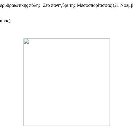
ης ερυθραιώτικης πόλης. Στο πανηγύρι της Μεσοσπορίτισσας (21 Νοεμ
άρας)