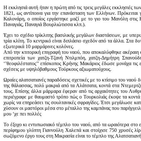
Η εκκλησιά αυτή ήταν η πρώτη από τις τρεις μεγάλες εκκλησιές τ
1821, ως αντίποινα για την επανάσταση των Ελλήνων. Πρόκειται 
Καλονάρη, ο οποίος εργάστηκε μαζί με το γιο του Μανόλη στις 
Παναγιάς, Παναγιά Βουρλιώτισσα κλπ.).
Έχει το σχέδιο τρίκλιτης βασιλικής μεγάλων διαστάσεων, με υπερ
τρία κλίτη. Το κεντρικό είναι διπλάσιο σχεδόν από τα άλλα. Στα δ
εξωτερικά 10 μαρμάρινες κολόνες.
Από την κτιτορική επιγραφή του ναού, που αποκαλύφθηκε ακέραιη στ
επιτροπεία των χατζη-Τζανή Ντιλμπόη, χατζη-Δημήτρη Σπανούδ
‘’θεοφιλέστατος’’ επίσκοπος Κρήνης Μακάριος έδωσε μονάχα τις ε
σχέσεις με υψηλόβαθμους Τούρκους αξιωματούχους.
Ωραίες αλατσατιανές παραδόσεις σχετικές με το κτίσιμο του ναού δ
της θάλασσας, πολύ μακριά από τα Αλάτσατα, κοντά στα Ντεμερτζι
τους. Επίσης άλλα μάρμαρα έφεραν από τις αρχαιότητες του Λυθρι
περιέγραφε με θαυμαστό τρόπο πώς ο Τουρκολιάς έκοψε τα κοντά σ
χωρίς να επηρεάσει τις σουλτανικές σφραγίδες. Έτσι μεγάλωσε κατά
χύσουν οι μαστόροι μέσα στο μέταλλο της καμπάνας που παρήγγειλαν 
μου ‘χε πει πολλές
Το έξοχο κι εντυπωσιακό τέμπλο του ναού, από τα ωραιότερα στο 
περίφημου γλύπτη Γιαννούλη Χαλεπά και στοίχισε 750 χρυσές λίρε
σωζόμενο έργο τους στη Μικρασία είναι το τέμπλο της Αλατσατιανή