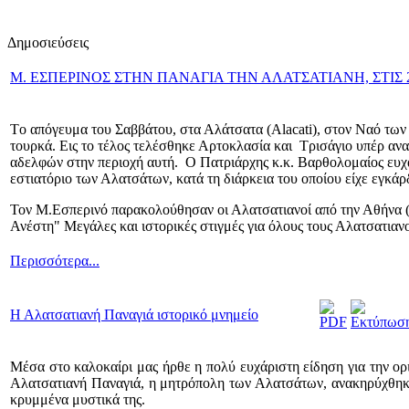
Δημοσιεύσεις
M. ΕΣΠΕΡΙΝΟΣ ΣΤΗΝ ΠΑΝΑΓΙΑ ΤΗΝ ΑΛΑΤΣΑΤΙΑΝΗ, ΣΤΙΣ 2
Tο απόγευμα του Σαββάτου, στα Αλάτσατα (Alacati), στον Ναό των
τουρκά. Εις το τέλος τελέσθηκε Αρτοκλασία και Τρισάγιο υπέρ α
αδελφών στην περιοχή αυτή. Ο Πατριάρχης κ.κ. Βαρθολομαίος ευχαρ
εστιατόριο των Αλατσάτων, κατά τη διάρκεια του οποίου είχε εγκά
Τον Μ.Εσπερινό παρακολούθησαν οι Αλατσατιανοί από την Αθήνα (Α
Ανέστη" Μεγάλες και ιστορικές στιγμές για όλους τους Αλατσατιαν
Περισσότερα...
Η Αλατσατιανή Παναγιά ιστορικό μνημείο
Μέσα στο καλοκαίρι μας ήρθε η πολύ ευχάριστη είδηση για την ο
Αλατσατιανή Παναγιά, η μητρόπολη των Αλατσάτων, ανακηρύχθηκε ε
κρυμμένα μυστικά της.