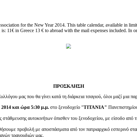
ssociation for the New Year 2014. This table calendar, available in lim
is: 11€ in Greece 13 € to abroad with the mail expenses included. In ord
ΠΡΟΣΚΛΗΣΗ
λλόγου μας που θα γίνει κατά τη διάρκεια τσαγιού, όλοι μαζί μια πα
2014 και ώρα 5:30 μ.μ.
στο ξενοδοχείο "
ΤΙΤΑΝΙΑ"
Πανεπιστημίου
ς στάθμευσης αυτοκινήτων όπισθεν του ξενοδοχείου, με είσοδο από τ
υθήσουμε προβολή με αποσπάσματα από τον πατριαρχικό εσπερινό στ
ιανών τραγουδιών μας.