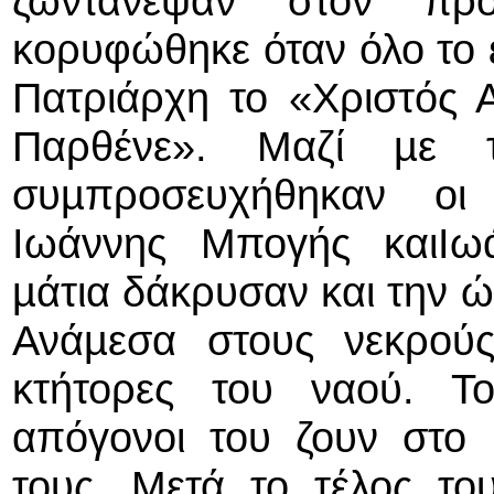
ζωντάνεψαν στον πρ
κορυφώθηκε όταν όλο το 
Πατριάρχη το «Χριστός 
Παρθένε». Μαζί µε τ
συµπροσευχήθηκαν οι 
Ιωάννης Μπογής καιΙω
µάτια δάκρυσαν και την 
Ανάµεσα στους νεκρού
κτήτορες του ναού. Τ
απόγονοι του ζουν στο
τους. Μετά το τέλος το