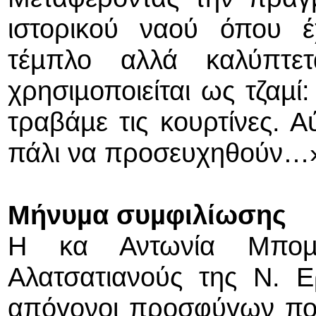
ιστορικού ναού όπου έ
τέµπλο αλλά καλύπτε
χρησιµοποιείται ως τζαµί
τραβάµε τις κουρτίνες. Α
πάλι να προσευχηθούν…
Μήνυµα συµφιλίωσης
Η κα Αντωνία Μποµ
Αλατσατιανούς της Ν. Ε
απόγονοι προσφύγων πολ