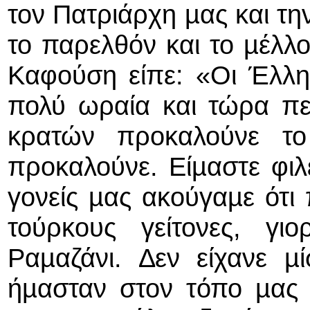
τον Πατριάρχη µας και τη
το παρελθόν και το µέλ
Καφούση είπε: «Οι Έλλη
πολύ ωραία και τώρα πε
κρατών προκαλούνε το
προκαλούνε. Είµαστε φιλει
γονείς µας ακούγαµε ότι
τούρκους γείτονες, γι
Ραµαζάνι. ∆εν είχανε µ
ήµασταν στον τόπο µας 