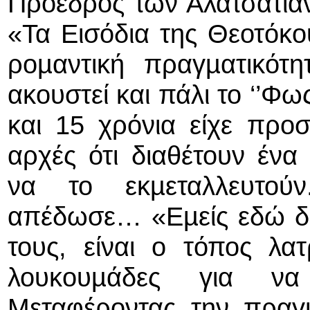
Πρόεδρος των Αλατσατια
«Τα Εισόδια της Θεοτόκου
ροµαντική πραγµατικότ
ακουστεί και πάλι το ‘’Φω
και 15 χρόνια είχε προσ
αρχές ότι διαθέτουν ένα
να το εκµεταλλευτού
απέδωσε… «Εµείς εδώ δεν
τους, είναι ο τόπος λατ
λουκουµάδες για να
Μεταφέροντας την πραγµ