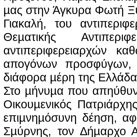
µας στην Άγκυρα Φωτή Ξ
Γιακαλή, του αντιπεριφ
Θεµατικής Αντιπερι
αντιπεριφερειαρχών κα
απογόνων προσφύγων, 
διάφορα µέρη της Ελλάδα
Στο µήνυµα που απηύθυνε
Οικουµενικός Πατριάρχης
επιµνηµόσυνη δέηση, αφ
Σµύρνης, τον ∆ήµαρχο Α