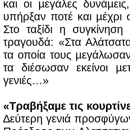
και οι µεγάλες δυνάµεις
υπήρξαν ποτέ και µέχρι 
Στο ταξίδι η συγκίνηση
τραγουδά: «Στα Αλάτσατ
τα οποία τους µεγάλωσαν
τα διέσωσαν εκείνοι µε
γενιές…»
«Τραβήξαµε τις κουρτίν
∆εύτερη γενιά προσφύγω