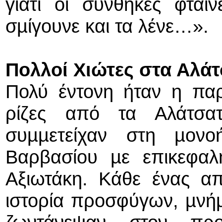
γιατί οι συνθήκες φταί
σµίγουνε και τα λένε…».
Πολλοί Χιώτες στα Αλά
Πολύ έντονη ήταν η πα
ρίζες από τα Αλάτσα
συµµετείχαν στη µον
Βαρβασίου µε επικεφα
Αξιωτάκη. Κάθε ένας α
ιστορία προσφύγων, µνήµ