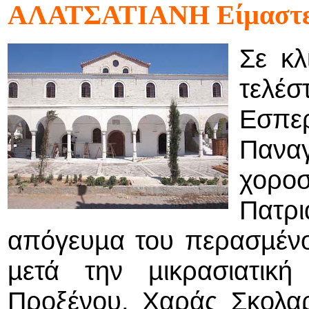
ΑΛΑΤΣΑΤΙΑΝΗ Είµαστε ε
Σε κλ
τελέ
Εσπερ
Παν
χοροσ
Πατρι
απόγευµα του περασµέν
µετά την µικρασιατικ
Προξένου, Χαράς Σκολα