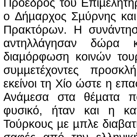
Πρόεδρος του Επιµελητη
ο ∆ήµαρχος Σµύρνης και
Πρακτόρων. Η συνάντησ
αντηλλάγησαν δώρα κ
διαµόρφωση κοινών τουρ
συµµετέχοντες προσκλ
εκείνοι τη Χίο ώστε η επα
Ανάµεσα στα θέµατα π
φυσικό, ήταν και η κα
Τούρκους µε µπλε διαβατή