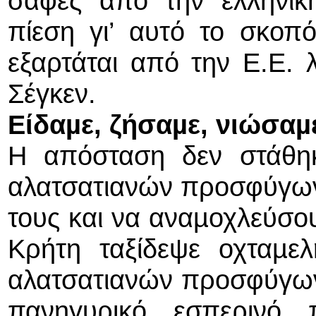
σαφές από την ελληνική
πίεση γι’ αυτό το σκοπ
εξαρτάται από την Ε.Ε.
Σέγκεν.
Είδαµε, ζήσαµε, νιώσαµ
Η απόσταση δεν στάθη
αλατσατιανών προσφύγων 
τους και να αναµοχλεύσου
Κρήτη ταξίδεψε οχταµε
αλατσατιανών προσφύγων
πανηγυρικό εσπερινό 