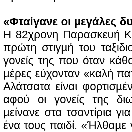
«Φταίγανε οι µεγάλες δ
Η 82χρονη Παρασκευή Κ
πρώτη στιγµή του ταξιδ
γονείς της που όταν κάθο
µέρες εύχονταν «καλή πατρ
Αλάτσατα είναι φορτισµέ
αφού οι γονείς της δι
µείνανε στα τσαντίρια γι
ένα τους παιδί. «Ήλθαµε 