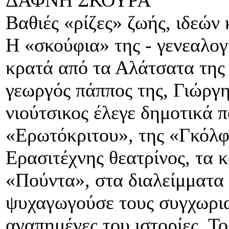
Βαθιές «ρίζες» ζωής, ιδεών 
H «σκούφια» της - γενεαλογ
κρατά από τα Αλάτσατα της
γεωργός πάππος της, Γιώργ
νιούτσικος έλεγε δημοτικά 
«Ερωτόκριτου», της «Γκόλφ
Ερασιτέχνης θεατρίνος, τα 
«Πούντα», στα διαλείμματα 
ψυχαγωγούσε τους συγχωρι
αγαπημένες του ιστορίες. Το