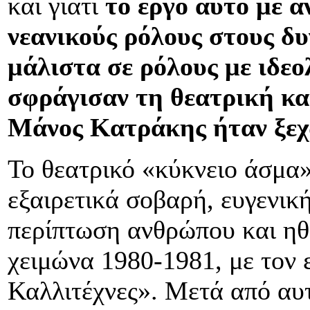
και γιατί
το έργο αυτό με 
νεανικούς ρόλους στους δ
μάλιστα σε ρόλους με ιδεο
σφράγισαν τη θεατρική και
Μάνος Κατράκης ήταν ξεχ
Το θεατρικό «κύκνειο άσμα»
εξαιρετικά σοβαρή, ευγενικ
περίπτωση ανθρώπου και ηθο
χειμώνα 1980-1981, με τον 
Καλλιτέχνες». Μετά από αυ